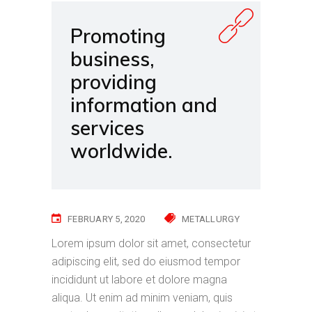
Promoting
business,
providing
information and
services
worldwide.
FEBRUARY 5, 2020
METALLURGY
Lorem ipsum dolor sit amet, consectetur
adipiscing elit, sed do eiusmod tempor
incididunt ut labore et dolore magna
aliqua. Ut enim ad minim veniam, quis